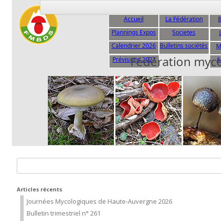
Accueil
La Fédération
B
Plannings Expos
Societes
C
Calendrier 2026
Bulletins sociétés
M
Fédération myc
Prévisions 2027
A
Rechercher :
Articles récents
Journées Mycologiques de Haute-Auvergne 2026
Bulletin trimestriel n° 261