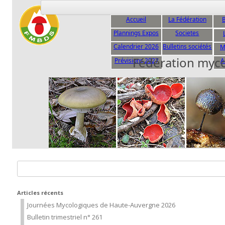
Accueil
La Fédération
B
Plannings Expos
Societes
C
Calendrier 2026
Bulletins sociétés
M
Fédération myc
Prévisions 2027
A
Rechercher :
Articles récents
Journées Mycologiques de Haute-Auvergne 2026
Bulletin trimestriel n° 261