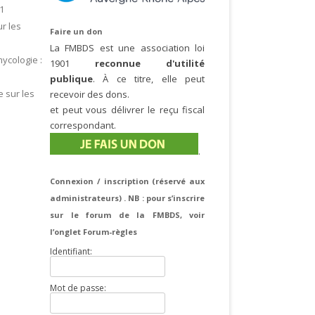
61
r les
Faire un don
La FMBDS est une association loi
ycologie :
1901
reconnue d'utilité
publique
. À ce titre, elle peut
 sur les
recevoir des dons.
et peut vous délivrer le reçu fiscal
correspondant.
.
Connexion / inscription (réservé aux
administrateurs) . NB : pour s’inscrire
sur le forum de la FMBDS, voir
l’onglet Forum-règles
Identifiant:
Mot de passe: