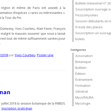
Bulletin trimestriel n° 2
a région et même de Paris ont assisté à la
Souscription ouvrage su
entation d’espèces « rares ou intéressantes ».
Pezizomycetes
 la Tour du Pin.
Session débutants en m
Il reste des places
 Dumesny, Yves Courtieu, Alain Favre, François
Souscription un ouvrage
algré le mauvais souvenir que nous a laissé
 furent tout de même suffisamment variées pour
bolets
.
Catégories
/2018
par
Yves Courtieu
.
Poster une
Association
Botanique
Bulletin
Édition
Événement
Formation
gnan
Général
MycoflAURA
Mycologie
 juillet 2018 la session botanique de la FMBDS.
 :
inscription_pralognan