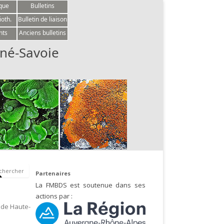
èque
Bulletins
ioth.
Bulletin de liaison
nts
Anciens bulletins
né-Savoie
Partenaires
La FMBDS est soutenue dans ses
actions par :
 de Haute-