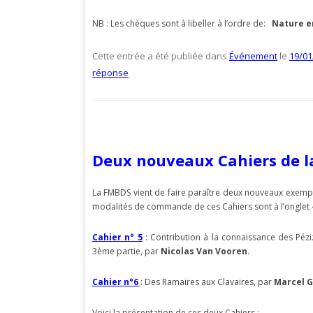
NB : Les chèques sont à libeller à l’ordre de:
Nature e
Cette entrée a été publiée dans
Événement
le
19/01
réponse
Deux nouveaux Cahiers de 
La FMBDS vient de faire paraître deux nouveaux exempla
modalités de commande de ces Cahiers sont à l’ongle
Cahier n° 5
: Contribution à la connaissance des Péz
3ème partie, par
Nicolas Van Vooren.
Cahier n°6
: Des Ramaires aux Clavaires, par
Marcel 
Voici la présentation de ces deux Cahiers :