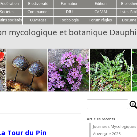
Aller au contenu
 Fédération
Biodiversité
Formation
Edition
Biblioth
Societes
Commander
DIU
CAFAM
Listes Bibl
etins sociétés
Ouvrages
Toxicologie
Forum règles
Docume
on mycologique et botanique Dauphi
Rechercher :
Articles récents
Journées Mycologiques
La Tour du Pin
Auvergne 2026