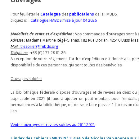
Pour feuilleter le
Catalogue
des
publications
de la FMBDS,
cliquez ici :
Catalogue FMBDS mise à jour 04 2026
Modalités de vente et d’expédition
: Vos commandes d’ouvrages sont à ad
Adresse
:
Madame Martine Régé-Gianas,
182 Rue Dorian, 42510 Bussières
Mail
:
tresorier@fmbds.org
Téléphone
: +33 (0)4 77 28 81 26
A réception de votre règlement, l’ordre d’expédition est donné à la pe
disponibilités de ces personnes, qui sont toutes des bénévoles.
Ouvrages soldés :
La bibliothèque fédérale dispose d’ouvrages et de revues en deux ou pl
applicable en 2021 (il faudra ajouter un petit montant pour l’emballag
permanences à la bibliothèque, ou de se le faire passer à l’occasion d’u
lien :
Ventes-ouvrages-et-revues-soldes-au-26112021
L’index des cahiers FMBDS N° 3, 4 et 5 de Nicolas Van Vooren sur 