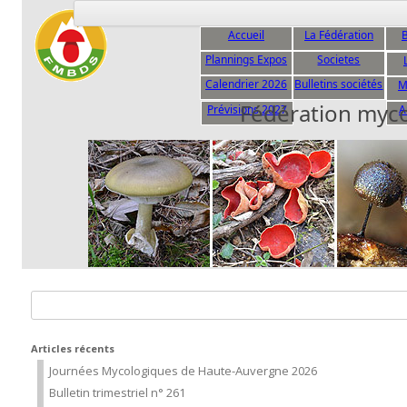
Accueil
La Fédération
B
Plannings Expos
Societes
C
Calendrier 2026
Bulletins sociétés
M
Fédération myc
Prévisions 2027
A
Rechercher :
Articles récents
Journées Mycologiques de Haute-Auvergne 2026
Bulletin trimestriel n° 261