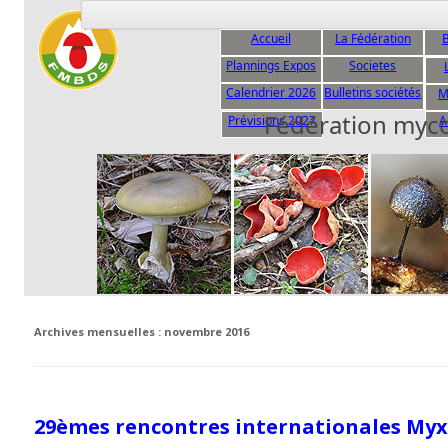
Accueil
La Fédération
B
Plannings Expos
Societes
C
Calendrier 2026
Bulletins sociétés
M
Fédération myc
Prévisions 2027
A
Archives mensuelles :
novembre 2016
29èmes rencontres internationales Myx