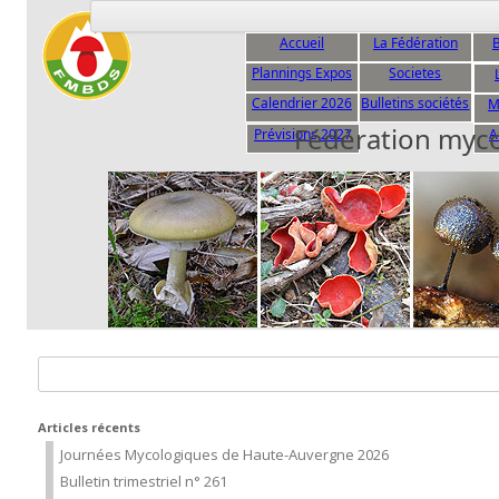
Accueil
La Fédération
B
Plannings Expos
Societes
C
Calendrier 2026
Bulletins sociétés
M
Fédération myc
Prévisions 2027
A
Rechercher :
Articles récents
Journées Mycologiques de Haute-Auvergne 2026
Bulletin trimestriel n° 261