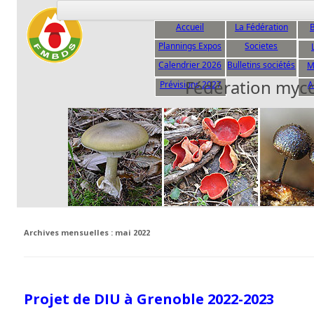
Accueil
La Fédération
B
Plannings Expos
Societes
C
Calendrier 2026
Bulletins sociétés
M
Fédération myc
Prévisions 2027
A
Archives mensuelles :
mai 2022
Projet de DIU à Grenoble 2022-2023