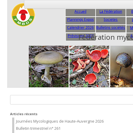
Accueil
La Fédération
B
Plannings Expos
Societes
C
Calendrier 2026
Bulletins sociétés
M
Fédération myc
Prévisions 2027
A
Rechercher :
Articles récents
Journées Mycologiques de Haute-Auvergne 2026
Bulletin trimestriel n° 261