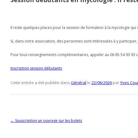
Il reste quelques places pour la session de formation à la mycologie qu
Si, dans votre association, des personnes sont intéressées à y participer,
Pour tous renseignements complémentaires, appeler au 06 85 54 93 93 d
Inscription session débutants
Cette entrée a été publiée dans
Général
le
22/06/2026
par
Yves Cou
Navigation des articles
←
Souscription un ouvrage sur les bolets