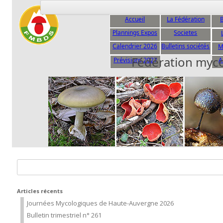
Accueil
La Fédération
B
Plannings Expos
Societes
C
Calendrier 2026
Bulletins sociétés
M
Fédération myc
Prévisions 2027
A
Rechercher :
Articles récents
Journées Mycologiques de Haute-Auvergne 2026
Bulletin trimestriel n° 261