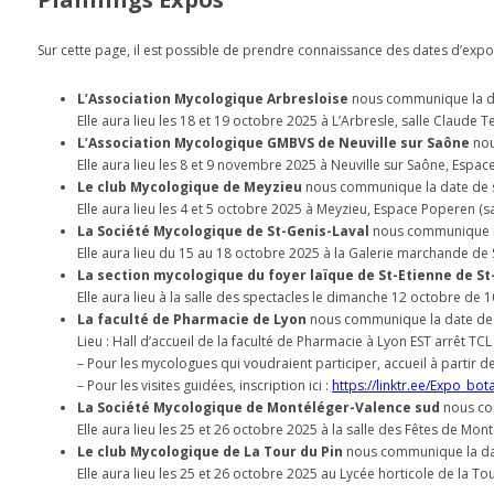
Sur cette page, il est possible de prendre connaissance des dates d’expo
L’Association Mycologique Arbresloise
nous communique la da
Elle aura lieu les 18 et 19 octobre 2025 à L’Arbresle, salle Claude
L’Association Mycologique GMBVS de Neuville sur Saône
nou
Elle aura lieu les 8 et 9 novembre 2025 à Neuville sur Saône, Espac
Le club Mycologique de Meyzieu
nous communique la date de s
Elle aura lieu les 4 et 5 octobre 2025 à Meyzieu, Espace Poperen (
La Société Mycologique de St-Genis-Laval
nous communique la
Elle aura lieu du 15 au 18 octobre 2025 à la Galerie marchande de 
La section mycologique du foyer laïque de St-Etienne de S
Elle aura lieu à la salle des spectacles le dimanche 12 octobre de 1
La faculté de Pharmacie de Lyon
nous communique la date de s
Lieu : Hall d’accueil de la faculté de Pharmacie à Lyon EST arrêt T
– Pour les mycologues qui voudraient participer, accueil à partir d
– Pour les visites guidées, inscription ici :
https://linktr.ee/Expo_bo
La Société Mycologique de Montéléger-Valence sud
nous com
Elle aura lieu les 25 et 26 octobre 2025 à la salle des Fêtes de Mo
Le club Mycologique de La Tour du Pin
nous communique la dat
Elle aura lieu les 25 et 26 octobre 2025 au Lycée horticole de la T