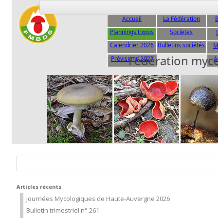
Accueil
La Fédération
B
Plannings Expos
Societes
C
Calendrier 2026
Bulletins sociétés
M
Fédération myc
Prévisions 2027
A
Rechercher :
Articles récents
Journées Mycologiques de Haute-Auvergne 2026
Bulletin trimestriel n° 261