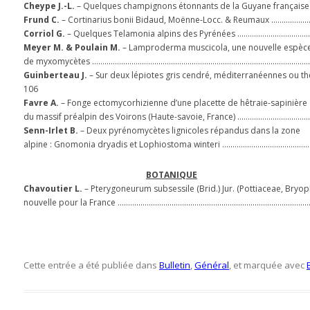
Cheype J.-L.
– Quelques champignons étonnants de la Guyane françai
Frund C.
– Cortinarius bonii Bidaud, Moënne-Locc. & Reumaux …………
Corriol G.
– Quelques Telamonia alpins des Pyrénées ……………………………
Meyer M. & Poulain M.
– Lamproderma muscicola, une nouvelle espèc
de myxomycètes ………………………………………………………………………………………………
Guinberteau J.
– Sur deux lépiotes gris cendré, méditerranéennes ou 
106
Favre A.
– Fonge ectomycorhizienne d’une placette de hêtraie-sapinière
du massif préalpin des Voirons (Haute-savoie, France) ………………………
Senn-Irlet B.
– Deux pyrénomycètes lignicoles répandus dans la zone
alpine : Gnomonia dryadis et Lophiostoma winteri …………………………………
BOTANIQUE
Chavoutier L.
– Pterygoneurum subsessile (Brid.) Jur. (Pottiaceae, Bryop
nouvelle pour la France …………………………………………………………………………………
Cette entrée a été publiée dans
Bulletin
,
Général
, et marquée avec