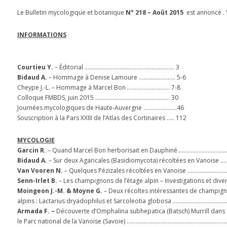
Le Bulletin mycologique et botanique
N° 218 – Août 2015
est annoncé . 
INFORMATIONS
Courtieu Y.
– Éditorial ………………………………………………….. 3
Bidaud A.
– Hommage à Denise Lamoure …………………… 5-6
Cheype J.-L. – Hommage à Marcel Bon ………………………. 7-8
Colloque FMBDS, juin 2015 …………………………………………. 30
Journées mycologiques de Haute-Auvergne ………………….46
Souscription à la Pars XXIII de l’Atlas des Cortinaires ….. 112
MYCOLOGIE
Garcin R.
– Quand Marcel Bon herborisait en Dauphiné…………………………
Bidaud A.
– Sur deux Agaricales (Basidiomycota) récoltées en Vanoise
Van Vooren N.
– Quelques Pézizales récoltées en Vanoise ………………
Senn-Irlet B.
– Les champignons de l’étage alpin – Investigations et dive
Moingeon J.-M. & Moyne G.
– Deux récoltes intéressantes de champig
alpins : Lactarius dryadophilus et Sarcoleotia globosa ………………………
Armada F. –
Découverte d’Omphalina subhepatica (Batsch) Murrill dans
le Parc national de la Vanoise (Savoie) ………………………………………………………