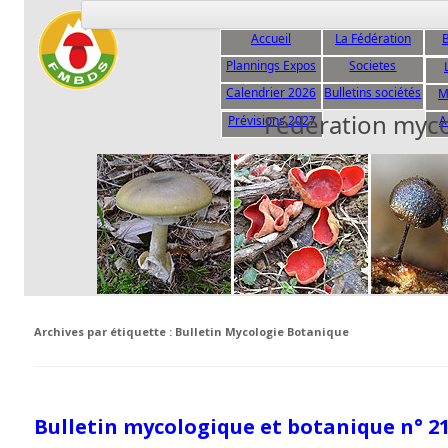
Accueil
La Fédération
B
Plannings Expos
Societes
C
Calendrier 2026
Bulletins sociétés
M
Fédération myc
Prévisions 2027
A
Archives par étiquette :
Bulletin Mycologie Botanique
Bulletin mycologique et botanique n° 21