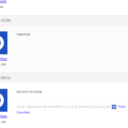
baye
ant
 15:58
reponse
rtieu
 clés
 09:10
encore un essai
Cette réponse a été modifiée le il y a 10 années et 5 mois par
Yves
Courtieu
.
rtieu
 clés