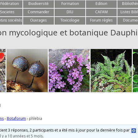
Aller au contenu
 Fédération
Biodiversité
Formation
Edition
Biblioth
Societes
Commander
DIU
CAFAM
Listes Bibl
etins sociétés
Ouvrages
Toxicologie
Forum règles
Docume
on mycologique et botanique Dauphi
a
ms
›
Botaforum
›
phlebia
tient 3 réponses, 2 participants et a été mis à jour pour la dernière fois par
il y a 10 années et 5 mois
.