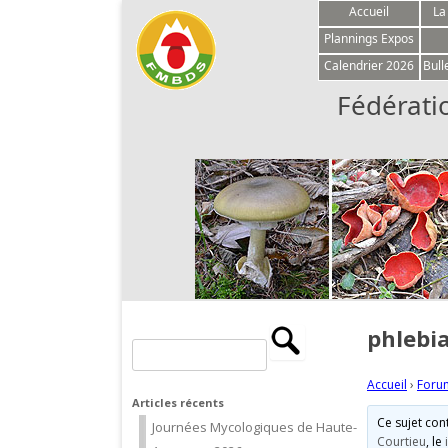
Accueil
La
Plannings Expos
Calendrier 2026
Bull
Fédérati
phlebi
Rechercher :
Accueil
›
Foru
Articles récents
Ce sujet con
Journées Mycologiques de Haute-
Courtieu
, le