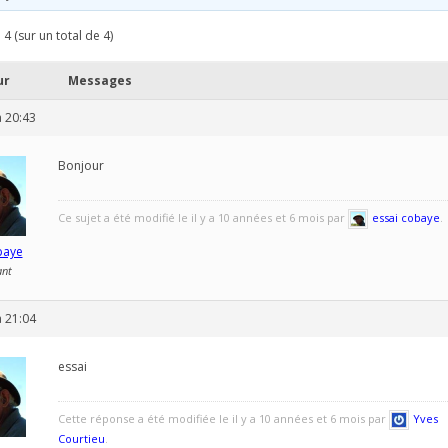
 4 (sur un total de 4)
ur
Messages
 20:43
Bonjour
Ce sujet a été modifié le il y a 10 années et 6 mois par
essai cobaye
.
baye
ant
 21:04
essai
Cette réponse a été modifiée le il y a 10 années et 6 mois par
Yves
Courtieu
.