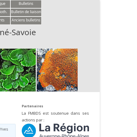
èque
Bulletins
ioth.
Bulletin de liaison
nts
Anciens bulletins
né-Savoie
Partenaires
La FMBDS est soutenue dans ses
actions par :
Yves