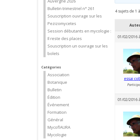
Auvergne 2026
Bulletin trimestriel n° 261
4 sujets de 1 à
Souscription ouvrage sur les
Pezizomycetes
Aute
Session débutants en mycologie :
01/02/2016 à
Il reste des places
Souscription un ouvrage sur les
bolets
Catégories
Association
essai co
Botanique
Particip
Bulletin
Édition
01/02/2016 à
Événement
Formation
Général
MycoflAURA
Mycologie