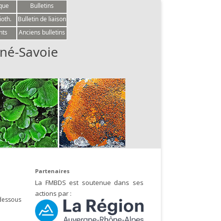
èque
Bulletins
ioth.
Bulletin de liaison
nts
Anciens bulletins
né-Savoie
Partenaires
La FMBDS est soutenue dans ses
actions par :
-dessous