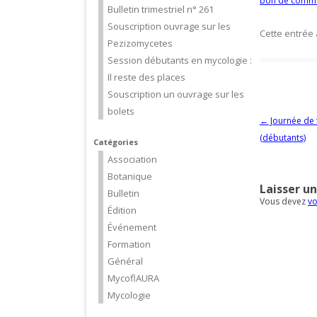
bon de comma
Bulletin trimestriel n° 261
Souscription ouvrage sur les
Cette entrée
Pezizomycetes
Session débutants en mycologie :
Il reste des places
Souscription un ouvrage sur les
bolets
Navigation d
←
Journée de 
(débutants)
Catégories
Association
Botanique
Laisser u
Bulletin
Vous devez
vo
Édition
Événement
Formation
Général
MycoflAURA
Mycologie