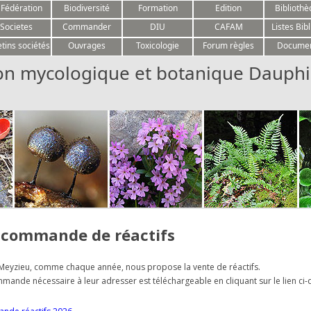
Aller au contenu
 Fédération
Biodiversité
Formation
Edition
Biblioth
Societes
Commander
DIU
CAFAM
Listes Bibl
etins sociétés
Ouvrages
Toxicologie
Forum règles
Docume
on mycologique et botanique Dauphi
 commande de réactifs
 Meyzieu, comme chaque année, nous propose la vente de réactifs.
ande nécessaire à leur adresser est téléchargeable en cliquant sur le lien ci