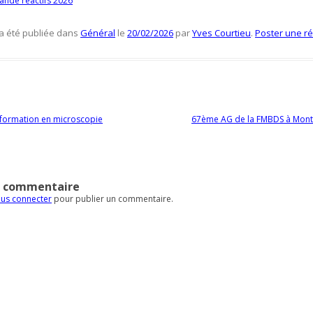
nde réactifs 2026
 a été publiée dans
Général
le
20/02/2026
par
Yves Courtieu
.
Poster une r
es articles
formation en microscopie
67ème AG de la FMBDS à Mon
n commentaire
us connecter
pour publier un commentaire.