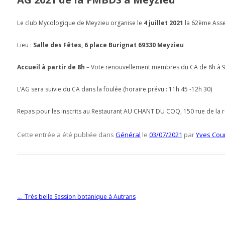
Le club Mycologique de Meyzieu organise le
4 juillet 2021
la 62ème Ass
Lieu :
Salle des Fêtes, 6 place Burignat 69330 Meyzieu
Accueil à partir de 8h
– Vote renouvellement membres du CA de 8h à 
L’AG sera suivie du CA dans la foulée (horaire prévu : 11h 45 -12h 30)
Repas pour les inscrits au Restaurant AU CHANT DU COQ, 150 rue de la r
Cette entrée a été publiée dans
Général
le
03/07/2021
par
Yves Cou
Navigation des articles
←
Très belle Session botanique à Autrans