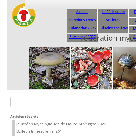
Accueil
La Fédération
B
Plannings Expos
Societes
C
Calendrier 2026
Bulletins sociétés
M
Fédération myc
Prévisions 2027
A
Rechercher :
Articles récents
Journées Mycologiques de Haute-Auvergne 2026
Bulletin trimestriel n° 261