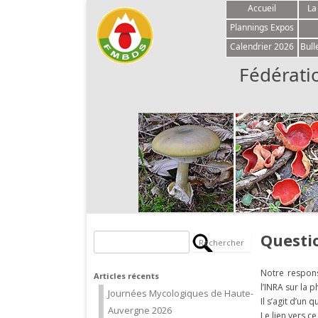
Accueil
La
Plannings Expos
Calendrier 2026
Bull
Fédérati
Questi
Rechercher :
Notre respons
Articles récents
l’INRA sur la
Journées Mycologiques de Haute-
Il s’agit d’un 
Auvergne 2026
Le lien vers ce