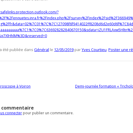
.safelinks.protection.outlook.com/?
%2F%2Fenquetes.inra.fr%2Findex.php%2Fsurvey%2Findex%2Fsid%2F366949
ng%2Ffr&data=02%7C01%7C%7C127098f6f9414022ff8208d6d2e60d6f%7C84df
aaaaaaaaaa%7C1%7C0%7C636928282840670150&sdata=iZU1FRLAxw5Hltn%2
lGq7XlHhlM%3D&reserved=0
 a été publiée dans
Général
le
12/05/2019
par
Yves Courtieu
.
Poster une r
es articles
roscopie à Voiron
Demi-journée formation « Tricho
n commentaire
us connecter
pour publier un commentaire.