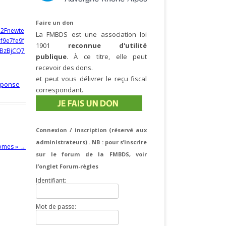
Faire un don
%2Fnewte
La FMBDS est une association loi
9e7fe9f
1901
reconnue d'utilité
BzBjCQ7
publique
. À ce titre, elle peut
recevoir des dons.
et peut vous délivrer le reçu fiscal
éponse
correspondant.
.
Connexion / inscription (réservé aux
administrateurs) . NB : pour s’inscrire
lomes »
→
sur le forum de la FMBDS, voir
l’onglet Forum-règles
Identifiant:
Mot de passe: