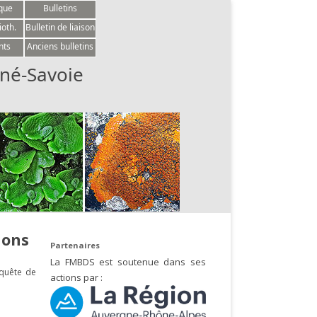
èque
Bulletins
ioth.
Bulletin de liaison
nts
Anciens bulletins
né-Savoie
nons
Partenaires
La FMBDS est soutenue dans ses
nquête de
actions par :