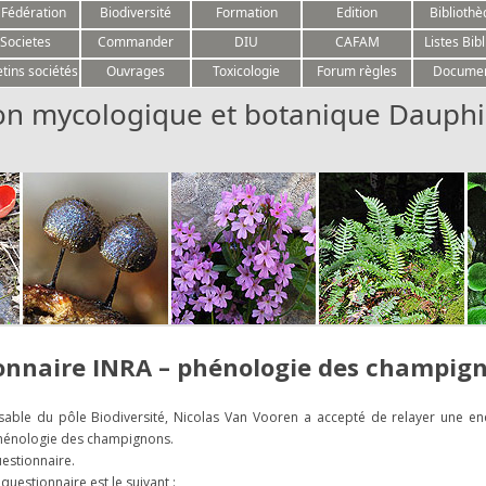
Aller au contenu
 Fédération
Biodiversité
Formation
Edition
Biblioth
Societes
Commander
DIU
CAFAM
Listes Bibl
etins sociétés
Ouvrages
Toxicologie
Forum règles
Docume
on mycologique et botanique Dauphi
onnaire INRA – phénologie des champig
able du pôle Biodiversité, Nicolas Van Vooren a accepté de relayer une e
 phénologie des champignons.
questionnaire.
 questionnaire est le suivant :