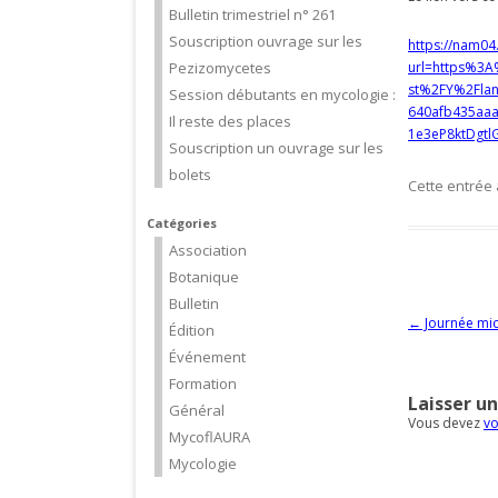
Bulletin trimestriel n° 261
Souscription ouvrage sur les
https://nam04
Pezizomycetes
url=https%3A
st%2FY%2Fla
Session débutants en mycologie :
640afb435aa
Il reste des places
1e3eP8ktDgt
Souscription un ouvrage sur les
bolets
Cette entrée
Catégories
Association
Botanique
Bulletin
Navigation d
←
Journée mic
Édition
Événement
Formation
Laisser u
Général
Vous devez
vo
MycoflAURA
Mycologie