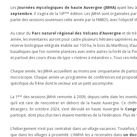
Les
Journées mycologiques de haute Auvergne (JMHA)
ayant lieu 
ème
septembre
. Il s’agira de la 16
édition. Les JMHA sont organisées pa
partie des sessions soutenues cette année par la FMBDS, avec l’objectif
Au cœur du
Parc naturel régional des Volcans d’Auvergne
et de tr
année, les inventaires auront pour cadre plusieurs hêtraies-sapinières a
réserve biologique intégrale établie sur 150 ha, le bois du Marilhou), d’a
basaltiques que l’on nomme planèzes avec entre autres la forêt de la Pi
et partout des cours d’eau de type « rivières à méandres ». Tous ces mil
Chaque année, les JMHA accueillent au moins une cinquantaine de particip
microscopie. Chaque année un programme de conférences est proposé, d
spécifique du frêne dont le vecteur est un petit ascomycète.
ère
La 1
des sessions JMHA remonte à 2009, depuis cette date les inventa
qu’il est rare de rencontrer en dehors de la haute Auvergne. Ce chiff
étrangers. En octobre 2024, s’est déroulé en haute Auvergne le
Congr
participé, dont plus d’un tiers étaient membres de la Fédération. Plus d
L’hébergement n’est pas centralisé dans un village-vacances. Toutefoi
que dans les villages à proximité. L’AMHA les a recensées dans
un doc