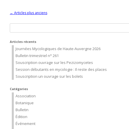
Navigation des articles
←
Articles plus anciens
Rechercher :
Articles récents
Journées Mycologiques de Haute-Auvergne 2026
Bulletin trimestriel n° 261
Souscription ouvrage sur les Pezizomycetes
Session débutants en mycologie : Il reste des places
Souscription un ouvrage sur les bolets
Catégories
Association
Botanique
Bulletin
Édition
Événement