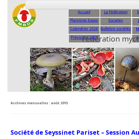
Accueil
La Fédération
B
Plannings Expos
Societes
C
Calendrier 2026
Bulletins sociétés
M
Fédération myc
Prévisions 2027
A
Archives mensuelles :
août 2015
Société de Seyssinet Pariset – Session A