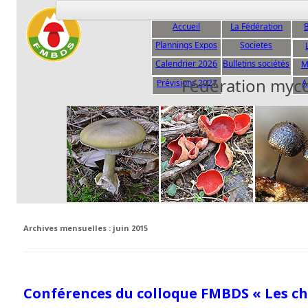
Accueil
La Fédération
B
Plannings Expos
Societes
C
Calendrier 2026
Bulletins sociétés
M
Fédération myc
Prévisions 2027
A
Archives mensuelles :
juin 2015
Conférences du colloque FMBDS « Les 