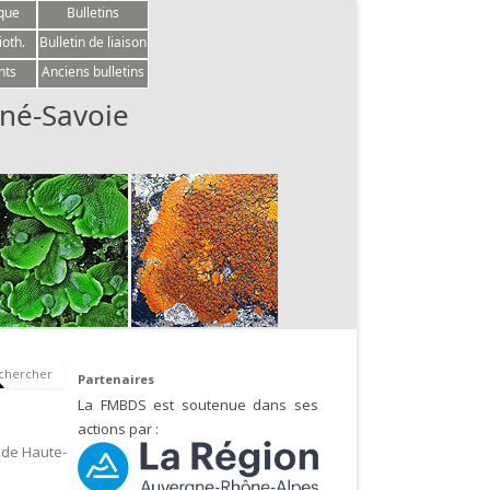
èque
Bulletins
ioth.
Bulletin de liaison
nts
Anciens bulletins
né-Savoie
Partenaires
La FMBDS est soutenue dans ses
actions par :
 de Haute-