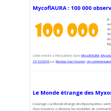
MycoflAURA : 100 000 observ
Je
av
d
94
d
My
Cette entrée a été publiée dans
MycoflAURA
,
Mycolo
31/12/2016
par
Nicolas Van Vooren
.
Un commentair
Le Monde étrange des Myx
L’ouvrage « Le Monde étrange des Myxomycètes » vient
Vous trouverez ci-dessous les modalités de command