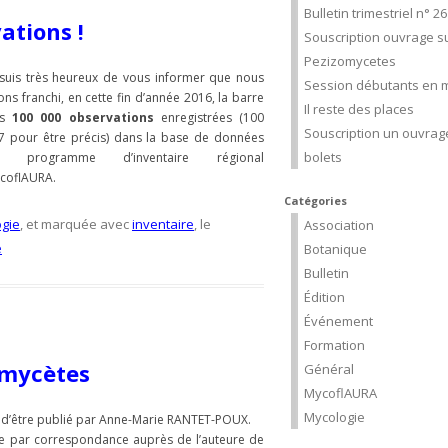
Bulletin trimestriel n° 2
ations !
Souscription ouvrage su
Pezizomycetes
 suis très heureux de vous informer que nous
Session débutants en m
ons franchi, en cette fin d’année 2016, la barre
Il reste des places
es
100 000 observations
enregistrées (100
Souscription un ouvrage
7 pour être précis) dans la base de données
bolets
u programme d’inventaire régional
coflAURA.
Catégories
gie
, et marquée avec
inventaire
, le
Association
sur
e
Botanique
MycoflAURA
Bulletin
:
Édition
100
Événement
000
Formation
omycètes
observations
Général
!
MycoflAURA
Mycologie
 d’être publié par Anne-Marie RANTET-POUX.
e par correspondance auprès de l’auteure de