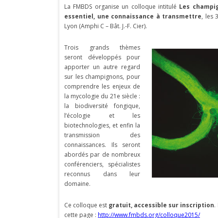
La FMBDS organise un colloque intitulé
Les champig
essentiel, une connaissance à transmettre
, les
Lyon (Amphi C – Bât. J.-F. Cier).
Trois grands thèmes
seront développés pour
apporter un autre regard
sur les champignons, pour
comprendre les enjeux de
la mycologie du 21e siècle :
la biodiversité fongique,
l’écologie et les
biotechnologies, et enfin la
transmission des
connaissances. Ils seront
abordés par de nombreux
conférenciers, spécialistes
reconnus dans leur
domaine.
Ce colloque est
gratuit, accessible sur inscription
.
cette page :
http://www.fmbds.org/colloque2015/