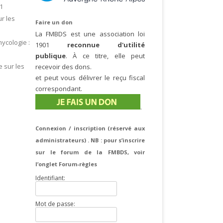
61
r les
Faire un don
La FMBDS est une association loi
ycologie :
1901
reconnue d'utilité
publique
. À ce titre, elle peut
 sur les
recevoir des dons.
et peut vous délivrer le reçu fiscal
correspondant.
.
Connexion / inscription (réservé aux
administrateurs) . NB : pour s’inscrire
sur le forum de la FMBDS, voir
l’onglet Forum-règles
Identifiant:
Mot de passe: