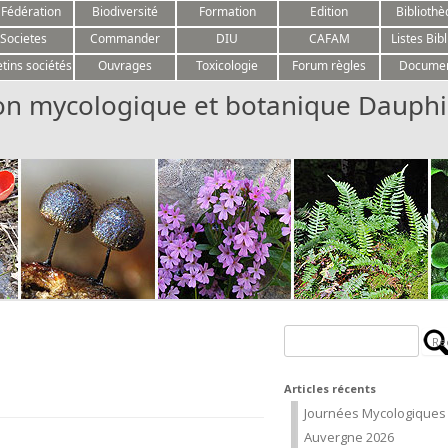
Aller au contenu
 Fédération
Biodiversité
Formation
Edition
Biblioth
Societes
Commander
DIU
CAFAM
Listes Bibl
etins sociétés
Ouvrages
Toxicologie
Forum règles
Docume
on mycologique et botanique Dauphi
Rechercher :
Articles récents
Journées Mycologiques
Auvergne 2026