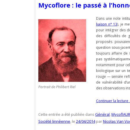
Mycoflore : le passé à l’hon
Dans une note intit
liaison n° 13
), je m
pour intégrer des d
des difficultés de 
proposés pouvaient
question sous-jacent
toujours affaire de 
pas systématiquemen
notamment pour celui
biologique sur un ter
rouge — sensée refl
de vulnérabilité d’
Portrait de Philibert Riel
des observations ins
Continuer la lecture
Cette entrée a été publiée dans
Général
,
MycoflAU
Société linnéenne
, le
24/04/2014
par
Nicolas Van Vo