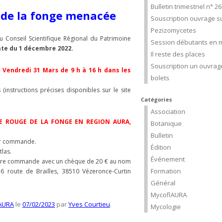
Bulletin trimestriel n° 2
s de la fonge menacée
Souscription ouvrage su
Pezizomycetes
u Conseil Scientifique Régional du Patrimoine
Session débutants en m
te du 1 décembre 2022.
Il reste des places
Souscription un ouvrage
:
Vendredi 31 Mars de 9 h à 16 h dans les
bolets
 (instructions précises disponibles sur le site
Catégories
Association
TE ROUGE DE LA FONGE EN REGION AURA,
Botanique
Bulletin
ur commande.
Édition
tlas.
Événement
votre commande avec un chèque de 20 € au nom
Formation
 route de Brailles, 38510 Vézeronce-Curtin
Général
MycoflAURA
AURA
le
07/02/2023
par
Yves Courtieu
.
Mycologie