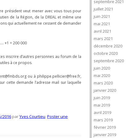
septembre 2021
juillet 2021
otre président veut mener avec vous tous pour
juin 2021
 soutien de la Région, de la DREAL et même une
gions qui actuellement ne cessent de demander
mai 2021
avril 2021
mars 2021
…. +1 = 200 000
décembre 2020
octobre 2020
aites inscrire d’autres personnes au forum de la
septembre 2020
tiles à ce propos.
juin 2020
mai 2020
ent@fmbds.org ou à philippe.pellicier@free.fr,
 sur cette demande l’adresse mail sur laquelle
mars 2020
janvier 2020
juin 2019
mai 2019
avril 2019
5/2016
par
Yves Courtieu
.
Poster une
mars 2019
février 2019
janvier 2019