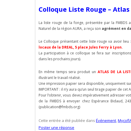
Colloque Liste Rouge – Atla
La liste rouge de la fonge, présentée par la FMBDS a
Naturel de la région AURA, a reçu son
agrément en da
Le Colloque présentant cette liste rouge va avoir lieu 
locaux de la DREAL, 5 place Jules Ferry à Lyon.
La participation à ce colloque se fera sur inscriptions
dans les prochains jours).
En même temps sera produit un
ATLAS DE LA LIS
illustrant le travail réalisé.
Une impression papier sera disponible, uniquement s
IMPORTANT : il n’y aura qu’un seul tirage papier de cet A
Pour l’obtenir, vous devez impérativement adresser 
de la FMBDS à envoyer chez Espérance Bidaud, 2436
(publication@fmbds.org)
Cette entrée a été publiée dans
Événement
,
Mycofl
Poster une réponse