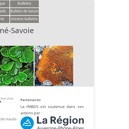
èque
Bulletins
ioth.
Bulletin de liaison
nts
Anciens bulletins
né-Savoie
Partenaires
La FMBDS est soutenue dans ses
actions par :
 de Haute-