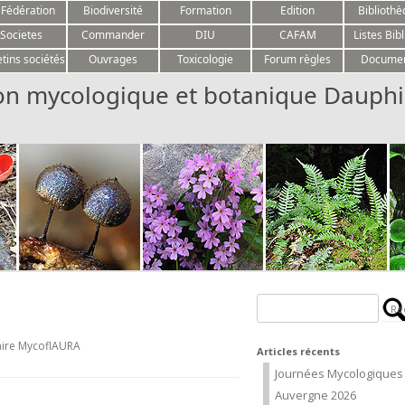
Aller au contenu
 Fédération
Biodiversité
Formation
Edition
Biblioth
Societes
Commander
DIU
CAFAM
Listes Bibl
etins sociétés
Ouvrages
Toxicologie
Forum règles
Docume
on mycologique et botanique Dauphi
Rechercher :
taire MycoflAURA
Articles récents
Journées Mycologiques
Auvergne 2026