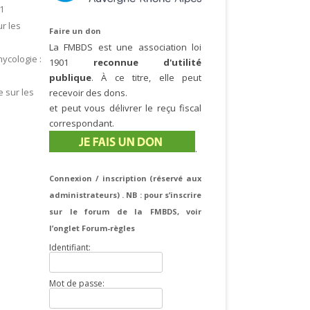
61
r les
Faire un don
La FMBDS est une association loi
ycologie :
1901
reconnue d'utilité
publique
. À ce titre, elle peut
 sur les
recevoir des dons.
et peut vous délivrer le reçu fiscal
correspondant.
.
Connexion / inscription (réservé aux
administrateurs) . NB : pour s’inscrire
sur le forum de la FMBDS, voir
l’onglet Forum-règles
Identifiant:
Mot de passe: