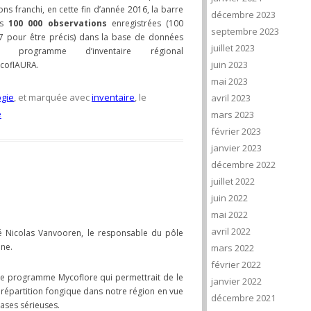
ons franchi, en cette fin d’année 2016, la barre
décembre 2023
es
100 000 observations
enregistrées (100
septembre 2023
7 pour être précis) dans la base de données
juillet 2023
u programme d’inventaire régional
juin 2023
coflAURA.
mai 2023
gie
, et marquée avec
inventaire
, le
avril 2023
sur
e
mars 2023
MycoflAURA
février 2023
:
janvier 2023
100
décembre 2022
000
juillet 2022
observations
juin 2022
!
mai 2022
avril 2022
sé Nicolas Vanvooren, le responsable du pôle
ine.
mars 2022
février 2022
 le programme Mycoflore qui permettrait de le
janvier 2022
 répartition fongique dans notre région en vue
décembre 2021
bases sérieuses.