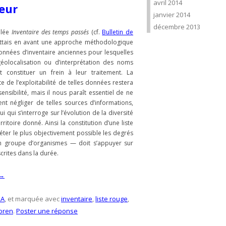
avril 2014
neur
janvier 2014
décembre 2013
ulée
Inventaire des temps passés
(cf.
Bulletin de
ettais en avant une approche méthodologique
onnées d’inventaire anciennes pour lesquelles
géolocalisation ou d’interprétation des noms
 constituer un frein à leur traitement. La
e de l’exploitabilité de telles données restera
sensibilité, mais il nous paraît essentiel de ne
t négliger de telles sources d’informations,
 qui s’interroge sur l’évolution de la diversité
ritoire donné. Ainsi la constitution d’une liste
éter le plus objectivement possible les degrés
un groupe d’organismes — doit s’appuyer sur
crites dans la durée.
→
RA
, et marquée avec
inventaire
,
liste rouge
,
oren
.
Poster une réponse