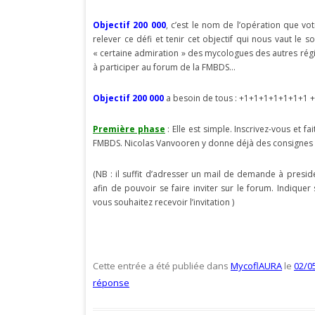
Objectif 200 000
, c’est le nom de l’opération que v
relever ce défi et tenir cet objectif qui nous vaut le
« certaine admiration » des mycologues des autres ré
à participer au forum de la FMBDS…
Objectif 200 000
a besoin de tous : +1+1+1+1+1+1+1 +
Première phase
: Elle est simple. Inscrivez-vous et f
FMBDS. Nicolas Vanvooren y donne déjà des consignes u
(NB : il suffit d’adresser un mail de demande à presid
afin de pouvoir se faire inviter sur le forum. Indiquer
vous souhaitez recevoir l’invitation )
Cette entrée a été publiée dans
MycoflAURA
le
02/0
réponse