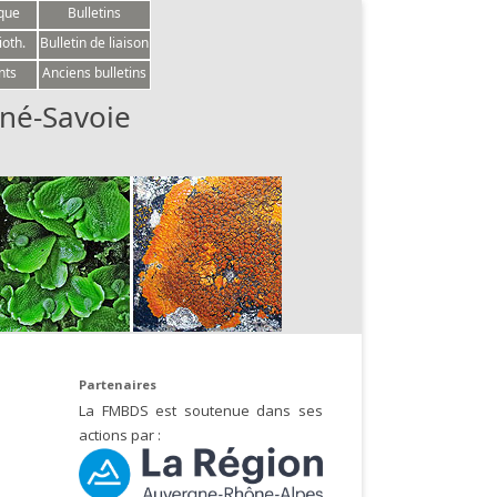
èque
Bulletins
ioth.
Bulletin de liaison
nts
Anciens bulletins
né-Savoie
Partenaires
La FMBDS est soutenue dans ses
actions par :