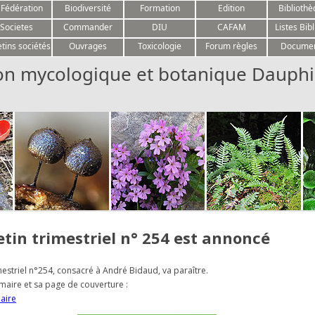
Aller au contenu
 Fédération
Biodiversité
Formation
Edition
Biblioth
Societes
Commander
DIU
CAFAM
Listes Bibl
etins sociétés
Ouvrages
Toxicologie
Forum règles
Docume
on mycologique et botanique Dauphi
etin trimestriel n° 254 est annoncé
imestriel n°254, consacré à André Bidaud, va paraître.
maire et sa page de couverture :
aire