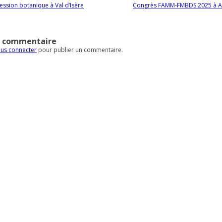
es articles
ession botanique à Val d’Isère
Congrès FAMM-FMBDS 2025 à A
n commentaire
us connecter
pour publier un commentaire.