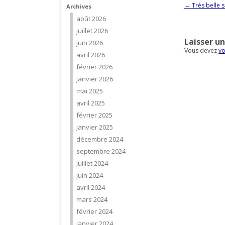
Navigation d
←
Très belle s
Archives
août 2026
juillet 2026
Laisser u
juin 2026
Vous devez
vo
avril 2026
février 2026
janvier 2026
mai 2025
avril 2025
février 2025
janvier 2025
décembre 2024
septembre 2024
juillet 2024
juin 2024
avril 2024
mars 2024
février 2024
janvier 2024