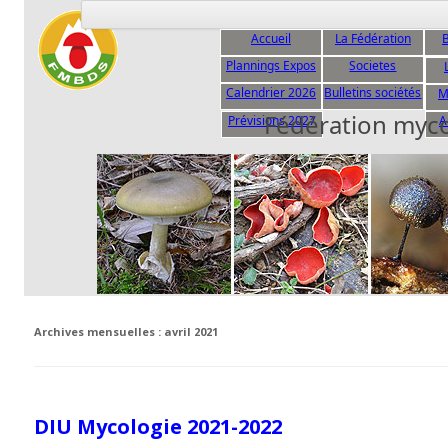
Accueil
La Fédération
B
Plannings Expos
Societes
C
Calendrier 2026
Bulletins sociétés
M
Fédération myc
Prévisions 2027
A
Archives mensuelles :
avril 2021
DIU Mycologie 2021-2022