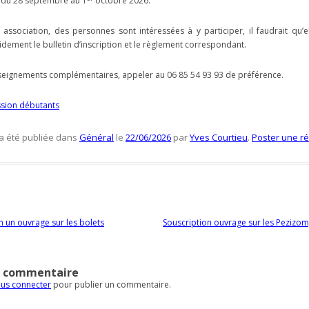
, du 28 septembre au 1
octobre 2026.
e association, des personnes sont intéressées à y participer, il faudrait qu’e
dement le bulletin d’inscription et le règlement correspondant.
seignements complémentaires, appeler au 06 85 54 93 93 de préférence.
ssion débutants
 a été publiée dans
Général
le
22/06/2026
par
Yves Courtieu
.
Poster une r
es articles
n un ouvrage sur les bolets
Souscription ouvrage sur les Pezizo
n commentaire
us connecter
pour publier un commentaire.