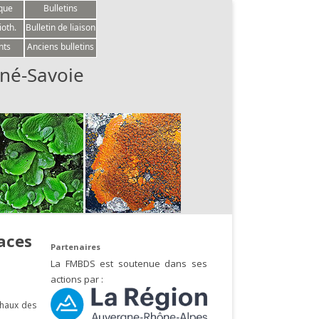
èque
Bulletins
ioth.
Bulletin de liaison
nts
Anciens bulletins
né-Savoie
laces
Partenaires
La FMBDS est soutenue dans ses
actions par :
Chaux des