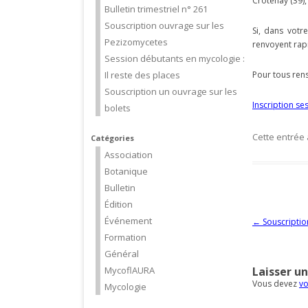
Crotenay (39)
Bulletin trimestriel n° 261
Souscription ouvrage sur les
Si, dans votr
Pezizomycetes
renvoyent rapi
Session débutants en mycologie :
Il reste des places
Pour tous ren
Souscription un ouvrage sur les
Inscription se
bolets
Cette entrée
Catégories
Association
Botanique
Bulletin
Édition
Événement
Navigation d
←
Souscriptio
Formation
Général
MycoflAURA
Laisser u
Vous devez
vo
Mycologie