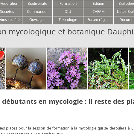
Aller au contenu
 Fédération
Biodiversité
Formation
Edition
Biblioth
Societes
Commander
DIU
CAFAM
Listes Bibl
etins sociétés
Ouvrages
Toxicologie
Forum règles
Docume
on mycologique et botanique Dauphi
 débutants en mycologie : Il reste des p
ques places pour la session de formation à la mycologie qui se déroulera à 
er