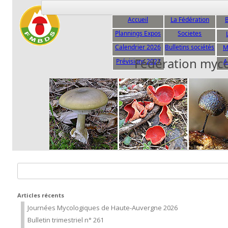
Accueil
La Fédération
B
Plannings Expos
Societes
C
Calendrier 2026
Bulletins sociétés
M
Fédération myc
Prévisions 2027
A
Rechercher :
Articles récents
Journées Mycologiques de Haute-Auvergne 2026
Bulletin trimestriel n° 261