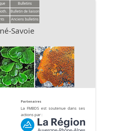
èque
Bulletins
ioth.
Bulletin de liaison
nts
Anciens bulletins
né-Savoie
Partenaires
La FMBDS est soutenue dans ses
actions par :