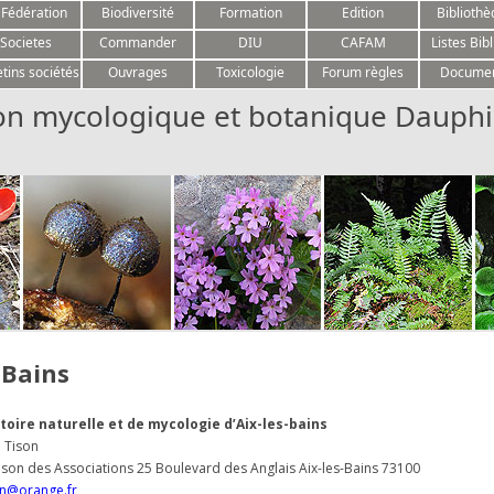
Aller au contenu
 Fédération
Biodiversité
Formation
Edition
Biblioth
Societes
Commander
DIU
CAFAM
Listes Bibl
etins sociétés
Ouvrages
Toxicologie
Forum règles
Docume
on mycologique et botanique Dauphi
-Bains
stoire naturelle et de mycologie d’Aix-les-bains
 Tison
son des Associations 25 Boulevard des Anglais Aix-les-Bains 73100
on@orange.fr