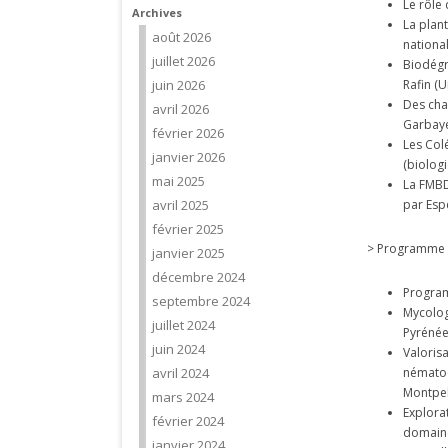
Le rôle
Archives
La plan
août 2026
national
juillet 2026
Biodégr
juin 2026
Rafin (U
Des cha
avril 2026
Garbaye
février 2026
Les Col
janvier 2026
(biolog
mai 2025
La FMBD
avril 2025
par Esp
février 2025
> Programme
janvier 2025
décembre 2024
Program
septembre 2024
Mycolog
juillet 2024
Pyrénée
juin 2024
Valoris
avril 2024
nématod
Montpel
mars 2024
Explora
février 2024
domaine
janvier 2024