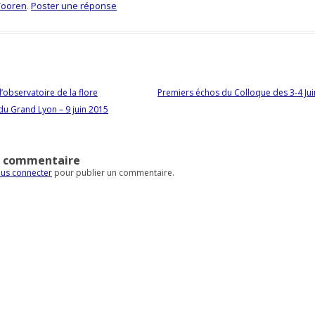
Vooren
.
Poster une réponse
es articles
’observatoire de la flore
Premiers échos du Colloque des 3-4 Ju
u Grand Lyon – 9 juin 2015
n commentaire
us connecter
pour publier un commentaire.