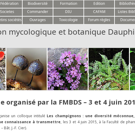
Aller au contenu
 Fédération
Biodiversité
Formation
Edition
Biblioth
Societes
Commander
DIU
CAFAM
Listes Bibl
etins sociétés
Ouvrages
Toxicologie
Forum règles
Docume
on mycologique et botanique Dauphi
e organisé par la FMBDS – 3 et 4 juin 20
nise un colloque intitulé
Les champignons : une diversité méconnue,
une connaissance à transmettre
, les 3 et 4 juin 2015, à la Faculté de pha
 Bât. J.-F. Cier).