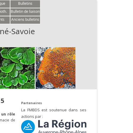
èque
Bulletins
ioth.
Bulletin de liaison
nts
Anciens bulletins
né-Savoie
15
Partenaires
La FMBDS est soutenue dans ses
 un rôle
actions par :
rmacie de