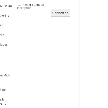
Rester connecté
e (Muséum
Inscription
Connexion
therine
ean
lin
iques,
et Midi-
té de
s le
’Aix-