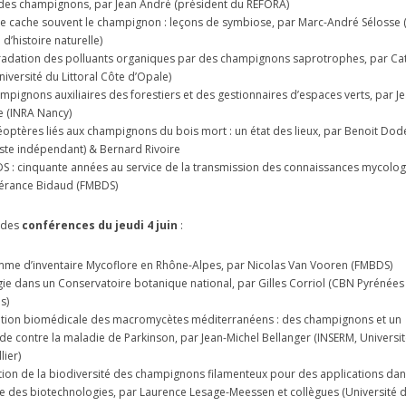
 des champignons, par Jean André (président du REFORA)
te cache souvent le champignon : leçons de symbiose, par Marc-André Séloss
 d’histoire naturelle)
adation des polluants organiques par des champignons saprotrophes, par Ca
niversité du Littoral Côte d’Opale)
mpignons auxiliaires des forestiers et des gestionnaires d’espaces verts, par J
 (INRA Nancy)
éoptères liés aux champignons du bois mort : un état des lieux, par Benoit Dode
iste indépendant) & Bernard Rivoire
S : cinquante années au service de la transmission des connaissances mycolog
érance Bidaud (FMBDS)
 des
conférences du jeudi 4 juin
:
me d’inventaire Mycoflore en Rhône-Alpes, par Nicolas Van Vooren (FMBDS)
ie dans un Conservatoire botanique national, par Gilles Corriol (CBN Pyrénées 
s)
ation biomédicale des macromycètes méditerranéens : des champignons et un
e contre la maladie de Parkinson, par Jean-Michel Bellanger (INSERM, Universi
lier)
tion de la biodiversité des champignons filamenteux pour des applications dan
 des biotechnologies, par Laurence Lesage-Meessen et collègues (Université d