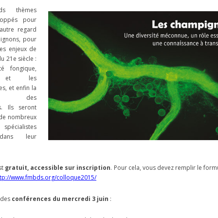
nds thèmes
loppés pour
autre regard
pignons, pour
es enjeux de
u 21e siècle :
ité fongique,
ie et les
s, et enfin la
sion des
s. Ils seront
 de nombreux
 spécialistes
dans leur
st
gratuit, accessible sur inscription
. Pour cela, vous devez remplir le form
ttp://www.fmbds.org/colloque2015/
 des
conférences du mercredi 3 juin
: