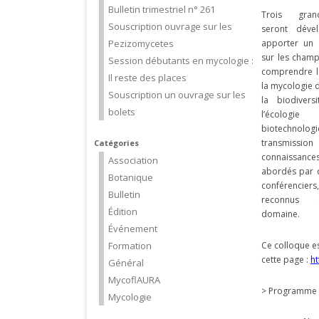
Bulletin trimestriel n° 261
Trois gra
Souscription ouvrage sur les
seront déve
Pezizomycetes
apporter un 
sur les cham
Session débutants en mycologie :
comprendre l
Il reste des places
la mycologie d
Souscription un ouvrage sur les
la biodivers
bolets
l’écolog
biotechnologie
transmis
Catégories
connaissance
Association
abordés par
Botanique
conférenciers,
Bulletin
reconnus 
Édition
domaine.
Événement
Formation
Ce colloque e
cette page :
h
Général
MycoflAURA
> Programme
Mycologie