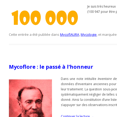
Je suis très heureux
(100 947 pour être 
Cette entrée a été publiée dans
MycoflAURA
,
Mycologie
, et marqué
Mycoflore : le passé à l’honneur
Dans une note intitulée
Inventaire de
données d’inventaire anciennes pour 
leur traitement. La question sous-jacen
systématiquement négliger de telles so
donné. Ainsi la constitution d’une li
s’appuyer sur des observations inscri
Continuer la lecture
→