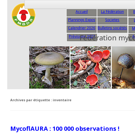
Accueil
La Fédération
B
Plannings Expos
Societes
C
Calendrier 2026
Bulletins sociétés
M
Fédération myc
Prévisions 2027
A
Archives par étiquette :
inventaire
MycoflAURA : 100 000 observations !