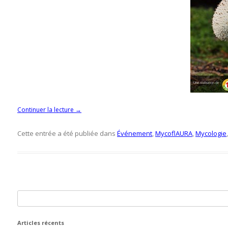
Continuer la lecture
→
Cette entrée a été publiée dans
Événement
,
MycoflAURA
,
Mycologie
Rechercher :
Articles récents