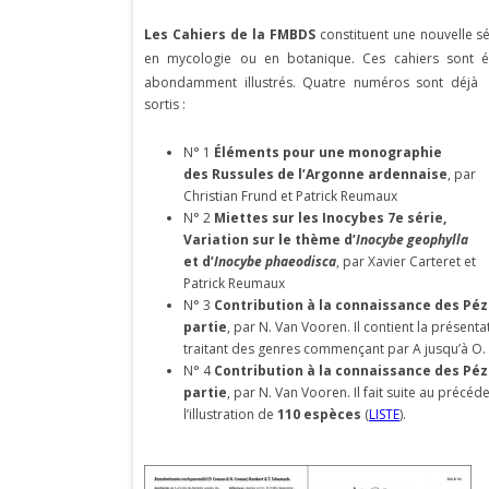
Les Cahiers de la FMBDS
constituent une nouvelle sé
en mycologie ou en botanique. Ces cahiers sont 
abondamment illustrés. Quatre numéros sont déjà
sortis :
N° 1
Éléments pour une monographie
des Russules de l’Argonne ardenn
aise
, par
Christian Frund et Patrick Reumaux
N° 2
Miettes sur les Inocybes 7e série,
Variation sur le thème d’
Inocybe geophylla
et
d’
Inocybe phaeodisca
, par Xavier Carteret et
Patrick Reumaux
N° 3
Contribution à la connaissance des Péz
partie
, par N. Van Vooren. Il contient la présentat
traitant des genres commençant par A jusqu’à O.
N° 4
Contribution à la connaissance des Péz
partie
, par N. Van Vooren. Il fait suite au préc
l’illustration de
110 espèces
(
LISTE
).