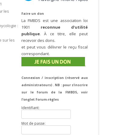
61
r les
Faire un don
La FMBDS est une association loi
ycologie :
1901
reconnue d'utilité
publique
. À ce titre, elle peut
 sur les
recevoir des dons.
et peut vous délivrer le reçu fiscal
correspondant.
.
Connexion / inscription (réservé aux
administrateurs) . NB : pour s’inscrire
sur le forum de la FMBDS, voir
l’onglet Forum-règles
Identifiant:
Mot de passe: