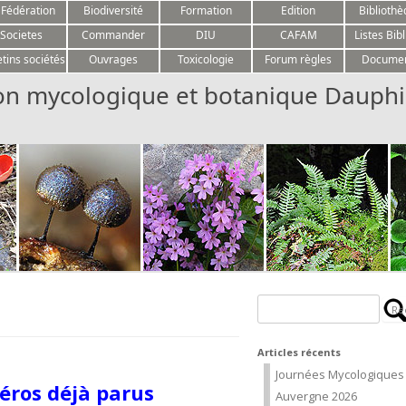
Aller au contenu
 Fédération
Biodiversité
Formation
Edition
Biblioth
Societes
Commander
DIU
CAFAM
Listes Bibl
etins sociétés
Ouvrages
Toxicologie
Forum règles
Docume
on mycologique et botanique Dauphi
Rechercher :
Articles récents
Journées Mycologiques
éros déjà parus
Auvergne 2026