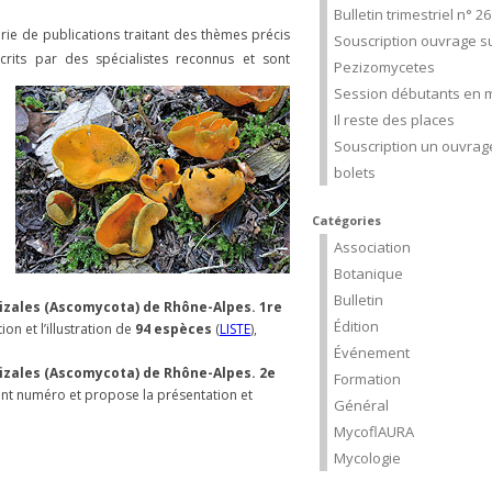
Bulletin trimestriel n° 2
rie de publications traitant des thèmes précis
Souscription ouvrage su
écrits par des
spécialistes reconnus et sont
Pezizomycetes
Session débutants en m
Il reste des places
Souscription un ouvrage
bolets
Catégories
Association
Botanique
Bulletin
izales (Ascomycota) de Rhône-Alpes. 1re
Édition
ion et l’illustration de
94 espèces
(
LISTE
),
Événement
izales (Ascomycota) de Rhône-Alpes. 2e
Formation
édent numéro et propose la présentation et
Général
MycoflAURA
Mycologie