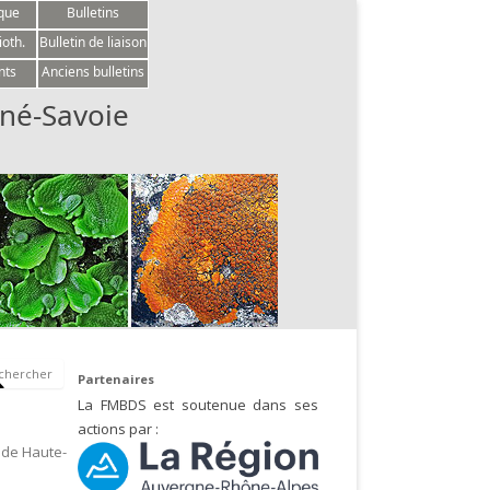
èque
Bulletins
ioth.
Bulletin de liaison
nts
Anciens bulletins
né-Savoie
Partenaires
La FMBDS est soutenue dans ses
actions par :
 de Haute-