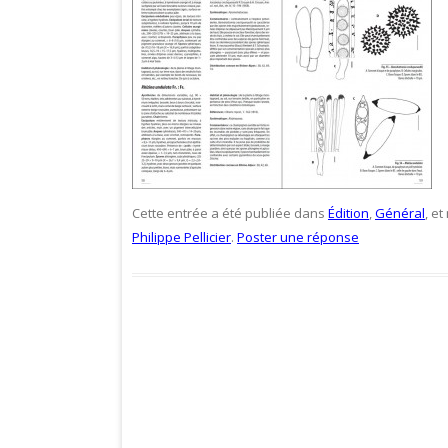
Cette entrée a été publiée dans
Édition
,
Général
, e
Philippe Pellicier
.
Poster une réponse