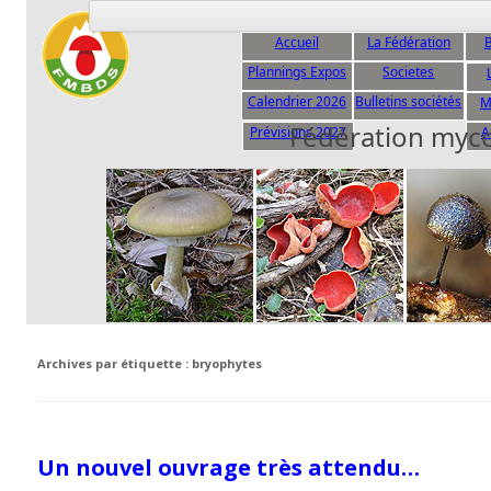
Accueil
La Fédération
B
Plannings Expos
Societes
C
Calendrier 2026
Bulletins sociétés
M
Fédération myc
Prévisions 2027
A
Archives par étiquette :
bryophytes
Un nouvel ouvrage très attendu…