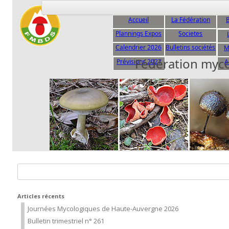
Accueil
La Fédération
B
Plannings Expos
Societes
C
Calendrier 2026
Bulletins sociétés
M
Fédération myc
Prévisions 2027
A
Rechercher :
Articles récents
Journées Mycologiques de Haute-Auvergne 2026
Bulletin trimestriel n° 261