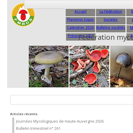
Accueil
La Fédération
B
Plannings Expos
Societes
C
Calendrier 2026
Bulletins sociétés
M
Fédération myc
Prévisions 2027
A
Rechercher :
Articles récents
Journées Mycologiques de Haute-Auvergne 2026
Bulletin trimestriel n° 261