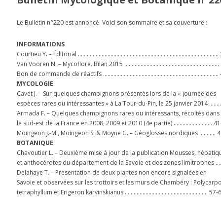
Le Bulletin n°220 est annoncé. Voici son sommaire et sa couverture :
INFORMATIONS
Courtieu Y. – Éditorial ………………………………………………………………………………….. 
Van Vooren N. – Mycoflore. Bilan 2015 ………………………………………………………. 
Bon de commande de réactifs …………………………………………………………………… 
MYCOLOGIE
Cavet J. – Sur quelques champignons présentés lors de la « journée des
espèces rares ou intéressantes » à La Tour-du-Pin, le 25 janvier 2014 ……
Armada F. – Quelques champignons rares ou intéressants, récoltés dans
le sud-est de la France en 2008, 2009 et 2010 (4e partie) …………………….. 41
Moingeon J.-M., Moingeon S. & Moyne G. – Géoglosses nordiques ……….. 4
BOTANIQUE
Chavoutier L. – Deuxième mise à jour de la publication Mousses, hépatiq
et anthocérotes du département de la Savoie et des zones limitrophes 
Delahaye T. – Présentation de deux plantes non encore signalées en
Savoie et observées sur les trottoirs et les murs de Chambéry : Polycarp
tetraphyllum et Erigeron karvinskianus ……………………………………………….. 57-