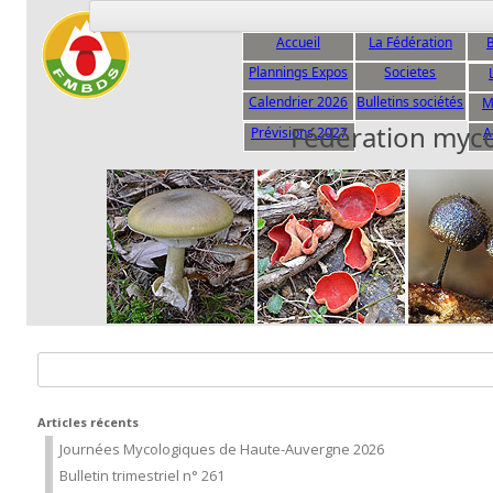
Accueil
La Fédération
B
Plannings Expos
Societes
C
Calendrier 2026
Bulletins sociétés
M
Fédération myc
Prévisions 2027
A
Rechercher :
Articles récents
Journées Mycologiques de Haute-Auvergne 2026
Bulletin trimestriel n° 261