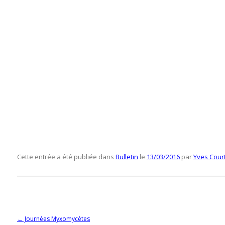
Cette entrée a été publiée dans
Bulletin
le
13/03/2016
par
Yves Cour
Navigation des articles
←
Journées Myxomycètes