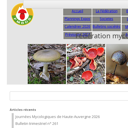
Accueil
La Fédération
B
Plannings Expos
Societes
C
Calendrier 2026
Bulletins sociétés
M
Fédération myc
Prévisions 2027
A
Rechercher :
Articles récents
Journées Mycologiques de Haute-Auvergne 2026
Bulletin trimestriel n° 261