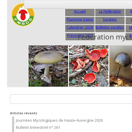
Accueil
La Fédération
B
Plannings Expos
Societes
C
Calendrier 2026
Bulletins sociétés
M
Fédération myc
Prévisions 2027
A
Rechercher :
Articles récents
Journées Mycologiques de Haute-Auvergne 2026
Bulletin trimestriel n° 261