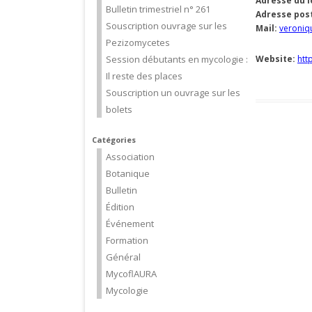
Adresse du lo
Bulletin trimestriel n° 261
Adresse post
Souscription ouvrage sur les
Mail
:
veroniq
Pezizomycetes
Session débutants en mycologie :
Website
:
htt
Il reste des places
Souscription un ouvrage sur les
bolets
Catégories
Association
Botanique
Bulletin
Édition
Événement
Formation
Général
MycoflAURA
Mycologie