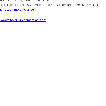
cal :
Rue Dupuy, Montmélian 73800
ale:
Espace François Mitterrand, Place du Centenaire, 73800 Montmélian
ue.section_myco@orange.fr
p://www.foyerruraldemontmelian.fr