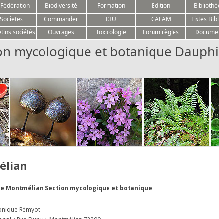
Aller au contenu
 Fédération
Biodiversité
Formation
Edition
Biblioth
Societes
Commander
DIU
CAFAM
Listes Bibl
etins sociétés
Ouvrages
Toxicologie
Forum règles
Docume
on mycologique et botanique Dauphi
élian
 de Montmélian Section mycologique et botanique
onique Rémyot