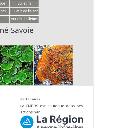
èque
Bulletins
ioth.
Bulletin de liaison
nts
Anciens bulletins
né-Savoie
Partenaires
La FMBDS est soutenue dans ses
actions par :